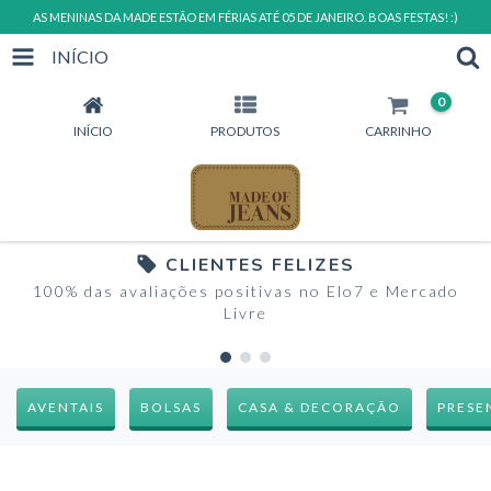
AS MENINAS DA MADE ESTÃO EM FÉRIAS ATÉ 05 DE JANEIRO. BOAS FESTAS! :)
INÍCIO
0
INÍCIO
PRODUTOS
CARRINHO
CLIENTES FELIZES
100% das avaliações positivas no Elo7 e Mercado
Livre
AVENTAIS
BOLSAS
CASA & DECORAÇÃO
PRESE